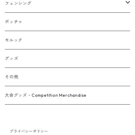
フェンシング
フルーレ
ボッチャ
小学生
サーブル
モルック
中学生
ユニフォーム
グッズ
その他
大会グッズ・Competition Merchandise
プライバシーポリシー